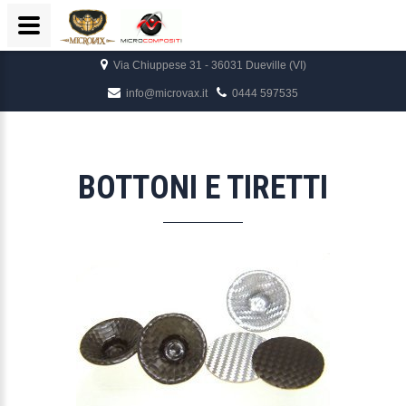
Via Chiuppese 31 - 36031 Dueville (VI)
info@microvax.it
0444 597535
BOTTONI E TIRETTI