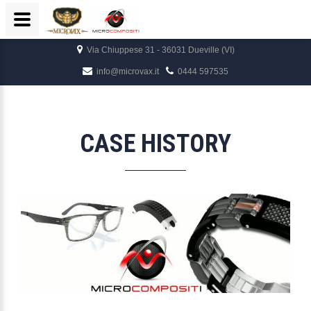
Via Chiuppese 31 - 36031 Dueville (VI)
info@microvax.it
0444 597535
CASE HISTORY